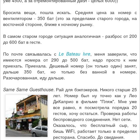
уже 4500, а за отремонтированный дабл - целых 6000))
Бросила вещи, пошла искать. Средняя цена за номер с
вентилятором - 350 бат (это за пределами старого города, на
восточной стороне, ближе к ночному рынку.
В самом старом городе ситуация аналогичная - разброс от 200
до 600 бат в гесте.
По почте связывалась с
Le Bateau Ivre
, меня заверили, что
имеются номера от 290 до 500 бат, надо просто к ним
приехать. Приехала. Дешевый номер (он только один) занят,
дальше 350 бат, но только без ванной в номере.
Разочарованная, иду дальше.
Same Same Guesthouse
. Рай для бэкпэкеров.
Никого старше 25
лет. Номер был ну точно как у Лео
ДиКаприо в фильме "Пляж". Мне уже
все равно, я посмотрела порядка 20
гестов, хочу остаться. Проверка работы
беспроводного соединения. Нет сети.
Оказалось, что бесплатный сыр, то
бишь WiFi, работает только в пределах
ресторана. Спасибо. До свидания.