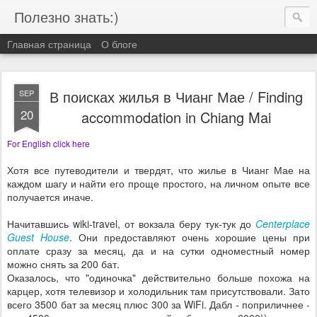
Полезно знать:)
Главная страница
О блоге
В поисках жилья в Чианг Мае / Finding
SEP
20
accommodation in Chiang Mai
For English click
here
Хотя все путеводители и твердят, что жилье в Чианг Мае на
каждом шагу и найти его проще простого, на личном опыте все
получается иначе.
Начитавшись wiki-travel, от вокзала беру тук-тук до
Centerplace
Guest House
. Они предоставляют очень хорошие цены при
оплате сразу за месяц, да и на сутки одноместный номер
можно снять за 200 бат.
Оказалось, что "одиночка" действительно больше похожа на
карцер, хотя телевизор и холодильник там присутствовали. Зато
всего 3500 бат за месяц плюс 300 за WiFi. Дабл - поприличнее -