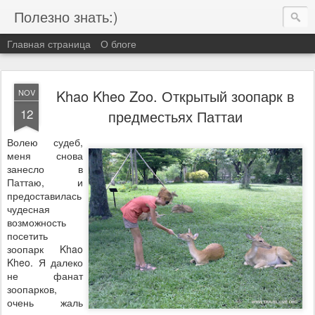
Полезно знать:)
Главная страница
О блоге
Khao Kheo Zoo. Открытый зоопарк в
NOV
12
предместьях Паттаи
Волею судеб,
меня снова
занесло в
Паттаю, и
предоставилась
чудесная
возможность
посетить
зоопарк Khao
Kheo. Я далеко
не фанат
зоопарков,
очень жаль