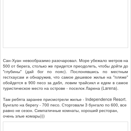
Сан-Хуан невообразимо разочаровал. Море убежало метров на
500 от берега, столько же придется преодолеть, чтобы дойти до
"глубины" (дай бог по пояс). Послонявшись по местным
гестхаусам и обнаружив, что самое дешевое жилье на "пляже"
обойдется в 900 песо за дабл, ловим трайсикл и едем в самое
туристическое место на острове - поселок Ларена (Larena).
Там ребята заранее присмотрели жилье - Independence Resort.
Бунгало на берегу - 700 песо. Сторговали 3 бунгало по 600, все
равно не сезон. Симпатичные комнаты, хороший ресторан,
очень злые комары)))