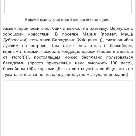
В прилив (рано утром) море было практически рядом...
Аджей героически снял байк и выехал на разведку. Вернулся с
хорошими новостями. В поселке Мария (привет, Маша
Дубровская) есть пляж Салагдоонг (Salagdoong), считающийся
лучшим на острове. Там также есть отель с бассейном,
водными горками, номера с кондиционерами (как же я отвыкла
от этого!)))), постояльцам можно бесплатно пользоваться
беседками (просто приехавшим надо выложить 100 песо),
бассейном (50), горками (5 за один спуск) и вообще жить-не
тужить. Естественно, на следующее утро мы туда переехали))