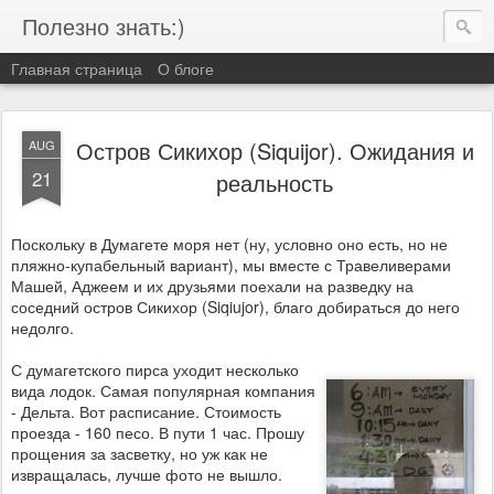
Полезно знать:)
Главная страница
О блоге
Остров Сикихор (Siquijor). Ожидания и
AUG
21
реальность
Поскольку в Думагете моря нет (ну, условно оно есть, но не
пляжно-купабельный вариант), мы вместе с Травеливерами
Машей, Аджеем и их друзьями поехали на разведку на
соседний остров Сикихор (Siqiujor), благо добираться до него
недолго.
С думагетского пирса уходит несколько
вида лодок. Самая популярная компания
- Дельта. Вот расписание. Стоимость
проезда - 160 песо. В пути 1 час. Прошу
прощения за засветку, но уж как не
извращалась, лучше фото не вышло.