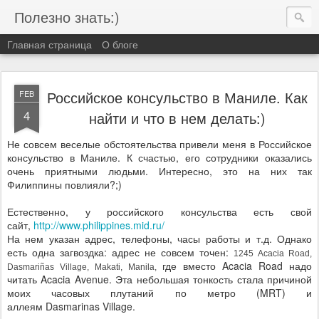
Полезно знать:)
Главная страница
О блоге
Российское консульство в Маниле. Как
FEB
4
найти и что в нем делать:)
Не совсем веселые обстоятельства привели меня в Российское
консульство в Маниле. К счастью, его сотрудники оказались
очень приятными людьми. Интересно, это на них так
Филиппины повлияли?;)
Естественно, у российского консульства есть свой
сайт,
http://www.philippines.mid.ru/
На нем указан адрес, телефоны, часы работы и т.д. Однако
есть одна загвоздка: адрес не совсем точен:
1245 Acacia Road,
где вместо Acacia Road надо
Dasmariñas Village, Makati, Manila,
читать Acacia Avenue. Эта небольшая тонкость стала причиной
моих часовых плутаний по метро (MRT) и
аллеям Dasmarinas Village.