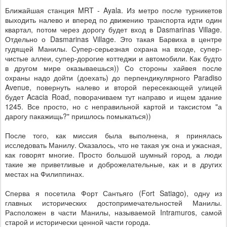
Ближайшая станция MRT - Ayala. Из метро после турникетов
выходить налево и вперед по движению транспорта идти один
квартал, потом через дорогу будет вход в Dasmarinas Village.
Отдельно о Dasmarinas Village. Это такая Барвиха в центре
гудящей Манилы. Супер-серьезная охрана на входе, супер-
чистые аллеи, супер-дорогие коттеджи и автомобили. Как будто
в другом мире оказываешься)) Со стороны хайвея после
охраны надо дойти (доехать) до перпендикулярного Paradiso
Avenue, повернуть налево и второй пересекающей улицей
будет Acacia Road, поворачиваем тут направо и ищем здание
1245. Все просто, но с неправильной картой и таксистом "а
дарогу пакажищь?" пришлось помыкаться))
После того, как миссия была выполнена, я принялась
исследовать Манилу. Оказалось, что не такая уж она и ужасная,
как говорят многие. Просто большой шумный город, а люди
такие же приветливые и доброжелательные, как и в других
местах на Филиппинах.
Сперва я посетила Форт Сантьяго (Fort Satiago), одну из
главных исторических достопримечательностей Манилы.
Расположен в части Манилы, называемой Intramuros, самой
старой и исторически ценной части города.