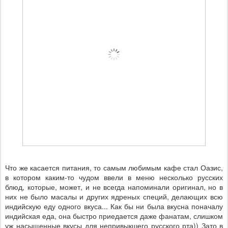
Что же касается питания, то самым любимым кафе стал Оазис,
в котором каким-то чудом ввели в меню несколько русских
блюд, которые, может, и не всегда напоминали оригинал, но в
них не было масалы и других ядреных специй, делающих всю
индийскую еду одного вкуса... Как бы ни была вкусна поначалу
индийская еда, она быстро приедается даже фанатам, слишком
уж насыщенные вкусы для непривыкшего русского рта)) Зато в