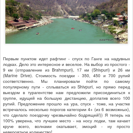
Первым пунктом идет рафтинг - спуск по Ганге на надувных
лодках. Дело это интересное и веселое. На выбор из простого -
9 км (отправление из Brahmpuri), 17 км (Shivpuri) и 26 км
(Marine Drive). Стоимость поездки - 350, 450 и 700 рупий
соответственно. Мы планировали пойти по самому
популярному пути - сплываться из Shivpuri, но прямо перед
выездом в турагентстве нам предложили присоединиться к
группе, идущей на большую дистанцию, доплатив всего 100
рупий. Предложение прошло на ура, спуск - тоже, на участке
встречалось несколько порогов категории 4+ (из 6 возможных),
что сделало поездочку чрезвычайно бодрящей!)) Я теперь на
100% уверена, что лучшее место - на носу лодки, там качает
круче всего, волнами окатывает, эмоций - ну просто
невероятное количество!